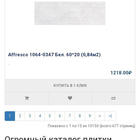
Affresco 1064-0347 Бел. 60*20 (0,84м2)
..
1218.00₽
КУПИТЬ В 1 КЛИК
1
2
3
4
5
6
7
8
9
>
>|
Показано с 1 по 15 из 10150 (всего 677 страниц)
Огромный каталог плитки