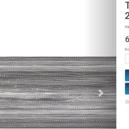
На
Ко