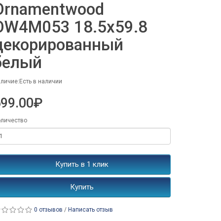
Ornamentwood
OW4M053 18.5x59.8
декорированный
белый
личие:Есть в наличии
699.00₽
личество
Купить в 1 клик
Купить
0 отзывов
/
Написать отзыв