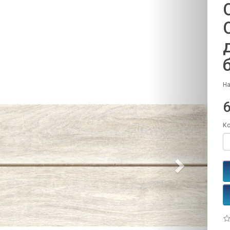
На
Ко