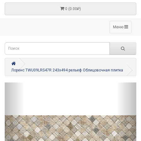
0 (0.00₽)
Меню
Лоренс TWU09LRS47R 243x494 рельеф Облицовочная плитка