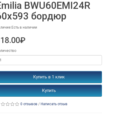
Emilia BWU60EMI24R
60x593 бордюр
личие:Есть в наличии
518.00₽
личество
Купить в 1 клик
Купить
0 отзывов
/
Написать отзыв