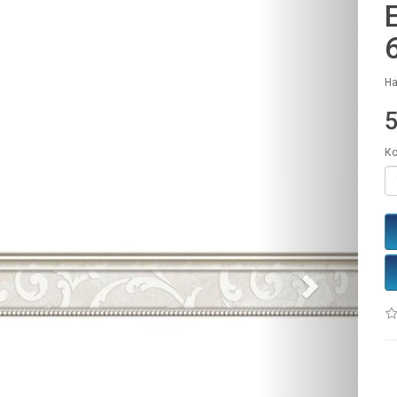
На
Ко