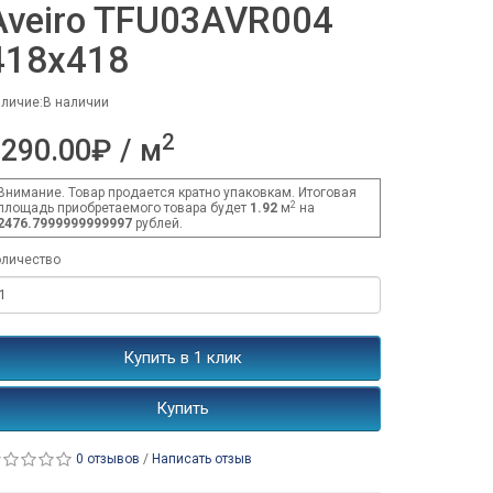
Aveiro TFU03AVR004
418x418
личие:В наличии
2
290.00₽ / м
Внимание. Товар продается кратно упаковкам. Итоговая
2
площадь приобретаемого товара будет
1.92
м
на
2476.7999999999997
рублей.
личество
Купить в 1 клик
Купить
0 отзывов
/
Написать отзыв