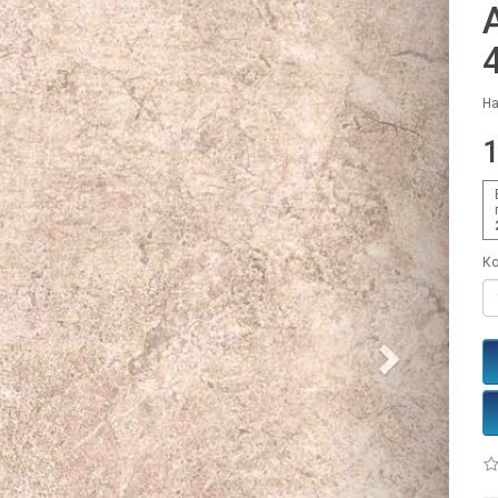
На
1
Ко