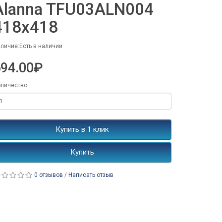
Alanna TFU03ALN004
418x418
личие:Есть в наличии
694.00₽
личество
Купить в 1 клик
Купить
0 отзывов
/
Написать отзыв