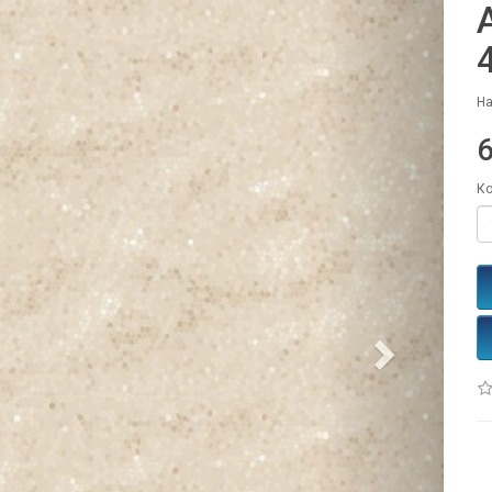
На
Ко