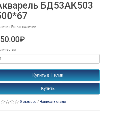
Акварель БД53АК503
500*67
личие:Есть в наличии
150.00₽
личество
Купить в 1 клик
Купить
0 отзывов
/
Написать отзыв